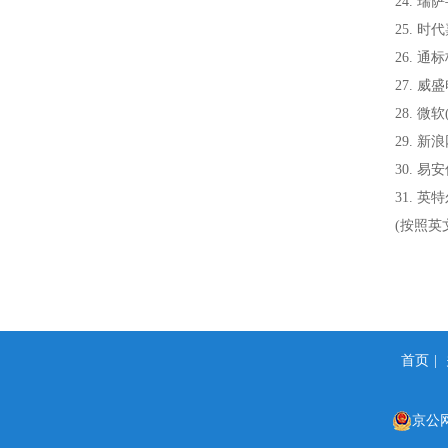
24. 瑞萨
25. 时代
26. 通
27. 威盛
28. 微软
29. 新浪
30. 易安
31. 英特
(按照英文
首页
|
京公网安