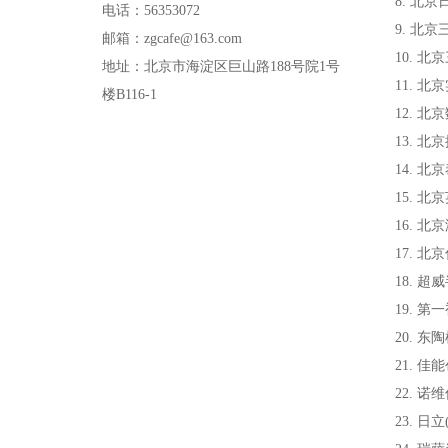
8. 北京
电话：56353072
9. 北京
邮箱：zgcafe@163.com
10. 北
地址：北京市海淀区巨山路188号院1号
11. 北
楼B116-1
12. 北
13. 北
14. 北
15. 北
16. 北
17. 北
18. 超威
19. 第
20. 东陶
21. 佳能
22. 诺维
23. 日立